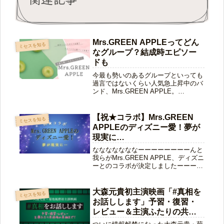
Mrs.GREEN APPLEってどん
ミセスを知る
なグループ？結成時エピソー
ドも
今最も勢いのあるグループといっても
過言ではないくらい人気急上昇中のバ
ンド、Mrs.GREEN APPLE。
「Mrs.GREEN APPLEってどんなグル
ープなの？」「どんなメンバーな
の？」というミセス初心者のそこのあ
【祝★コラボ】Mrs.GREEN
ミセスを知る
なた。この記事では、簡単...
APPLEのディズニー愛！夢が
現実に…
なななななななーーーーーーーーんと
我らがMrs.GREEN APPLE、ディズニ
ーとのコラボが決定しましたーーーー
ーーーー!!!!えーーーーすごーーーー
ーっ!!!!東京ディズニーリゾートのア
トラクションとアーティストがコラボ
大森元貴初主演映画「#真相を
ミセスを知る
レーションするの...
お話しします」予習・復習・
レビュー＆主演ふたりの共通
項の真相まで！