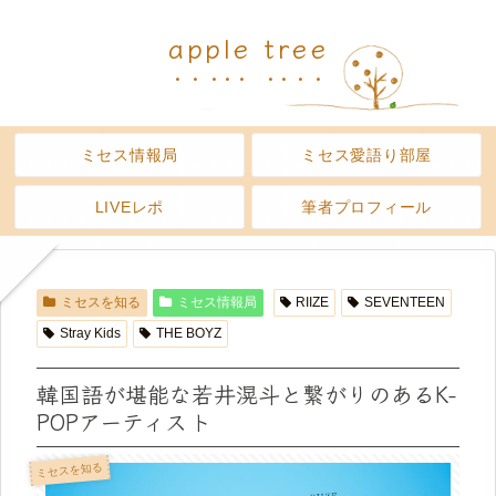
apple tree
ミセス情報局
ミセス愛語り部屋
LIVEレポ
筆者プロフィール
ミセスを知る
ミセス情報局
RIIZE
SEVENTEEN
Stray Kids
THE BOYZ
韓国語が堪能な若井滉斗と繋がりのあるK-
POPアーティスト
ミセスを知る