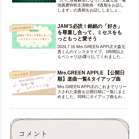
ついに情報解禁になった大森元貴・菊
池風磨W初主演映画「#真相をお話し
します」の真相をお話ししましょ
う。・・・いやいやちがうのよ。そん
な堅苦しくいられない!!!寝耳に水と
は、まさにこういうことで、突然の情
JAM’S必読！銘銘の「好き」
JAM'Sを極める
報解禁に飛び上がってしまいました！
を尊重し合って、ミセスをも
いち...
っともっと愛そう
2024.7.16 Mrs.GREEN APPLE大森元
貴くんのインスタライブ。1時間以上
もベシャリ(お喋り)してくれました。
もっくんご本人がここでの内容を広め
てほしいと言ってくれています。今回
のインライの目的は、後半話してくれ
Mrs.GREEN APPLE 【公開日
ミセスを知る
たことが全て...
順】楽曲一覧&タイアップ曲
Mrs.GREEN APPLEのこれまでリリー
スされた楽曲を公開日順に一覧にまと
めました。同時にタイアップ曲もわか
ります。どの曲が何年にどのCMや映
画などに使われたのか、こちらでチェ
ックしてみてくださいね♪リリース順
でミセスのアルバム・シン...
コメント